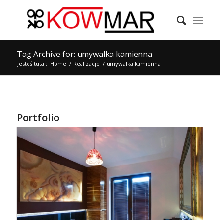
Tag Archive for: umywalka kamienna
Jesteś tutaj:
Home
/
Realizacje
/
umywalka kamienna
Portfolio